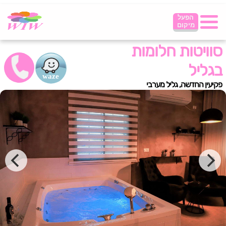
הפעל
מיקום
סוויטות חלומות
בגליל
פקיעין החדשה, גליל מערבי