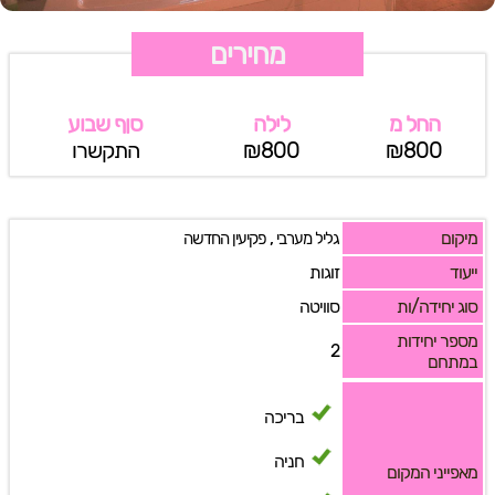
מחירים
החל מ
לילה
סןף שבוע
₪800
₪800
התקשרו
מיקום
,
גליל מערבי
פקיעין החדשה
ייעוד
זוגות
סוג יחידה/ות
סוויטה
מספר יחידות
2
במתחם
בריכה
חניה
מאפייני המקום