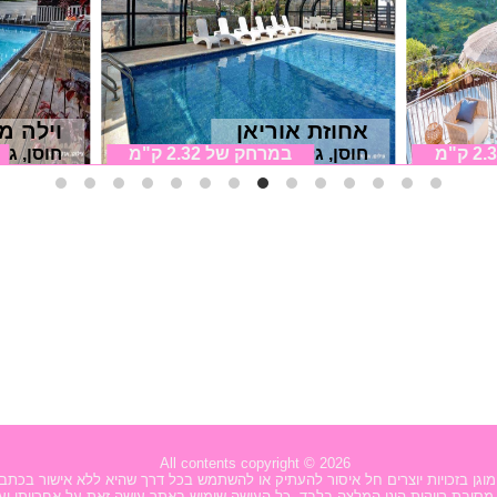
אחוזת אוריאן
וילה מ
2 ק"מ
חוסן, גליל מערבי
במרחק של
2.32 ק"מ
חוסן, גל
All contents copyright © 2026
מוגן בזכויות יוצרים חל איסור להעתיק או להשתמש בכל דרך שהיא ללא אישור בכתב
סיבת רווקות הינו המלצה בלבד. כל העושה שימוש באתר עושה זאת על אחריותו וע