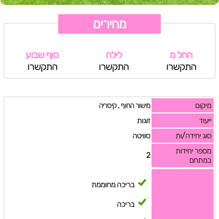
מחירים
החל מ
לילה
סןף שבוע
התקשרו
התקשרו
התקשרו
מיקום
,
מישור החוף
קיסריה
ייעוד
זוגות
סוג יחידה/ות
סוויטה
מספר יחידות
2
במתחם
בריכה מחוממת
בריכה