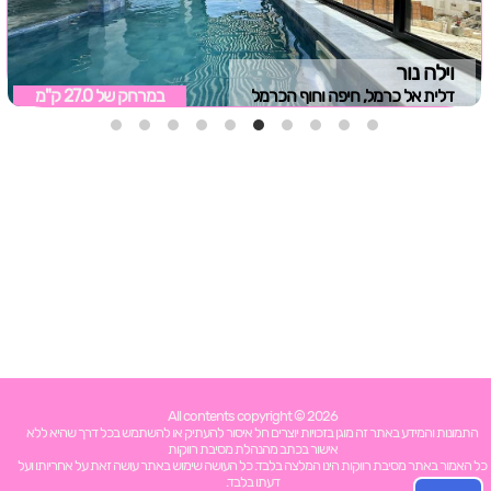
וילה נור
דלית אל כרמל, חיפה וחוף הכרמל
במרחק של
27.0 ק"מ
All contents copyright © 2026
התמונות והמידע באתר זה מוגן בזכויות יוצרים חל איסור להעתיק או להשתמש בכל דרך שהיא ללא
אישור בכתב מהנהלת מסיבת רווקות
כל האמור באתר מסיבת רווקות הינו המלצה בלבד. כל העושה שימוש באתר עושה זאת על אחריותו ועל
דעתו בלבד.