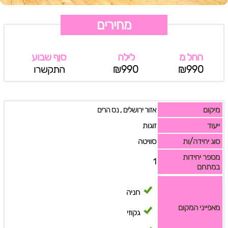
מחירים
החל מ
לילה
סןף שבוע
₪990
₪990
התקשרו
מיקום
,
אזור ירושלים
נס הרים
ייעוד
זוגות
סוג יחידה/ות
סוויטה
מספר יחידות
1
במתחם
חניה
מאפייני המקום
גקוזי