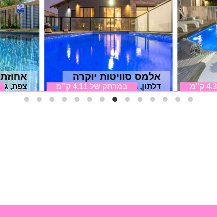
אלמס סוויטות יוקרה
אחוזת 
4 ק"מ
דלתון, גליל עליון
במרחק של
4.11 ק"מ
צפת, גלי