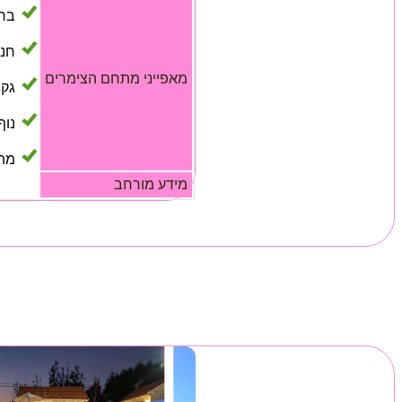
ברי
חני
מאפייני מתחם הצימרים
גקו
נוף
מתק
מידע מורחב