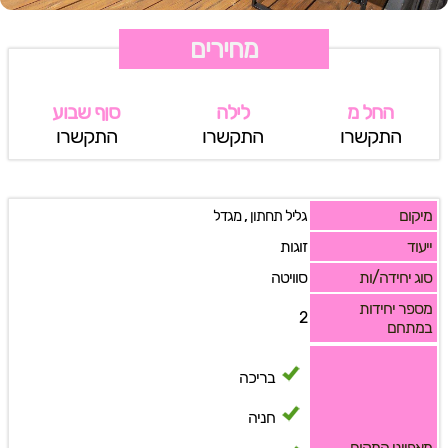
מחירים
החל מ
לילה
סןף שבוע
התקשרו
התקשרו
התקשרו
מיקום
,
גליל תחתון
מגדל
ייעוד
זוגות
סוג יחידה/ות
סוויטה
מספר יחידות
2
במתחם
בריכה
חניה
מאפייני המקום