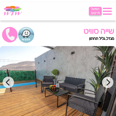
הפעל
מיקום
שייה סוויט
מגדל, גליל תחתון